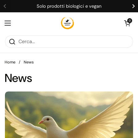
Passa ai contenuti
Solo prodotti biologici e vegan
Apri carrell
0
Apri menu
Home
/
News
News