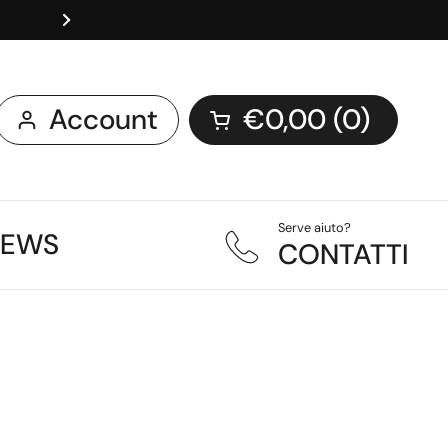
Packaging sostenibile
Account
€0,00
0
Apri carrello
Serve aiuto?
NEWS
CONTATTI