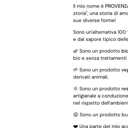
Il mio nome è
PROVEN
storia
", una storia di amo
sue diverse forme!
Sono un'alternativa 100 
e
dal sapore tipico dell
🌿 Sono un prodotto
bi
bio e senza trattamenti
🌱 Sono un prodotto
ve
derivati animali.
🌞 Sono un prodotto
re
artigianale a conduzione
nel rispetto dell'ambien
😜 Sono un prodotto buo
❤️ Una parte del mio ac